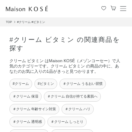
メ
ニ
TOP
#クリーム
#ビタミン
ュ
ー
を
#クリーム ビタミン の関連商品を
開
探す
閉
す
クリーム ビタミン はMaison KOSÉ（メゾンコーセー）で人
る
気のカテゴリーです。クリーム ビタミン の商品の中に、あ
なたのお気に入りの1品がきっと見つかります。
#クリーム
#ビタミン
＃クリーム うるおい習慣
＃クリーム 保湿
＃クリーム 自信が持てる素肌へ
＃クリーム 年齢サイン対策
＃クリーム ハリ
＃クリーム 透明感
＃クリーム しっとり