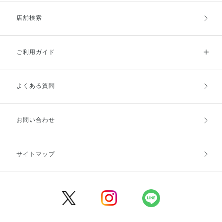
店舗検索
ご利用ガイド
よくある質問
ご利用ガイドトップ
ご注文方法
お支払方法
送料・配送
お問い合わせ
キャンセル・返品・交換
ポイント・クーポン
サイトマップ
定期お届け便
商品レビュー
会員登録