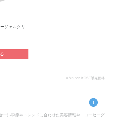
リージェルクリ
する
※Maison KOSÉ販売価格
1
ーセー) -季節やトレンドに合わせた美容情報や、コーセーグ