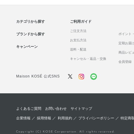
カテゴリから探す
ご利用ガイド
ご注文方法
ブランドから探す
ポイント
お支払方法
定期お届
キャンペーン
送料・配送
商品レビ
キャンセル・返品・交換
会員登録
Maison KOSÉ 公式SNS
よくあるご質問
お問い合わせ
サイトマップ
企業情報
／
採用情報
／
利用規約
／
プライバシーポリシー
／
特定商
Copyright (C) KOSE Corporation. All rights reserved.