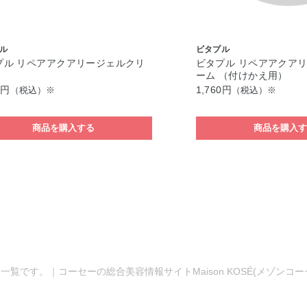
ル
ビタプル
プル リペアアクアリージェルクリ
ビタプル リペアアクア
ーム （付けかえ用）
0円
1,760円
（税込）※
（税込）※
商品を購入する
商品を購入
一覧です。｜コーセーの総合美容情報サイトMaison KOSÉ(メゾンコ