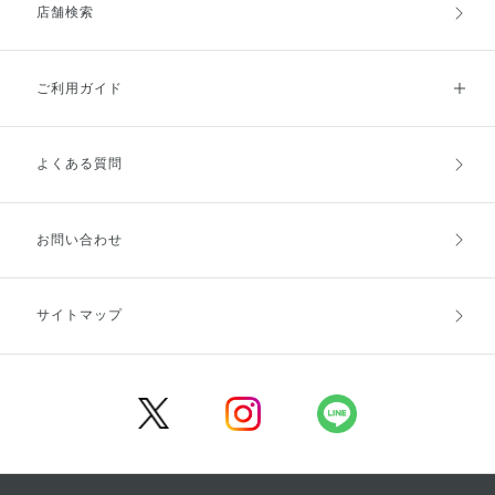
店舗検索
ご利用ガイド
よくある質問
ご利用ガイドトップ
ご注文方法
お支払方法
送料・配送
お問い合わせ
キャンセル・返品・交換
ポイント・クーポン
サイトマップ
定期お届け便
商品レビュー
会員登録