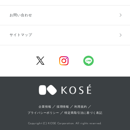
お支払方法
送料・配送
お問い合わせ
キャンセル・返品・交換
ポイント・クーポン
サイトマップ
定期お届け便
商品レビュー
会員登録
／
／
／
企業情報
採用情報
利用規約
／
プライバシーポリシー
特定商取引法に基づく表記
Copyright (C) KOSE Corporation. All rights reserved.