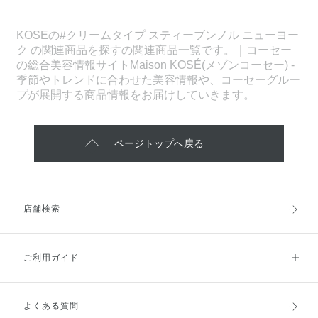
KOSEの#クリームタイプ スティーブンノル ニューヨー
ク の関連商品を探すの関連商品一覧です。｜コーセー
の総合美容情報サイトMaison KOSÉ(メゾンコーセー) -
季節やトレンドに合わせた美容情報や、コーセーグルー
プが展開する商品情報をお届けしていきます。
ページトップへ戻る
店舗検索
ご利用ガイド
よくある質問
ご利用ガイドトップ
ご注文方法