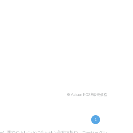
※Maison KOSÉ販売価格
1
セー) -季節やトレンドに合わせた美容情報や、コーセーグル