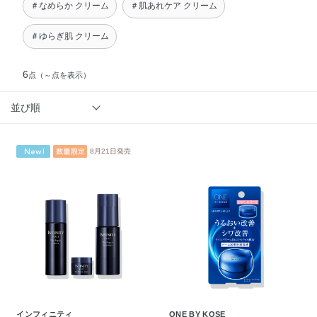
＃なめらか クリーム
＃肌あれケア クリーム
＃ゆらぎ肌 クリーム
6
点
（～点を表示）
並び順
8月21日発売
インフィニティ
ONE BY KOSE