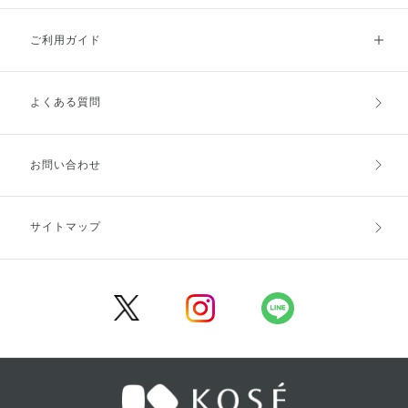
ご利用ガイド
よくある質問
ご利用ガイドトップ
ご注文方法
お支払方法
送料・配送
お問い合わせ
キャンセル・返品・交換
ポイント・クーポン
サイトマップ
定期お届け便
商品レビュー
会員登録