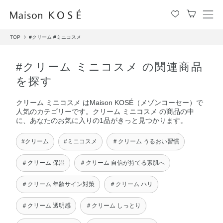
メ
ニ
TOP
#クリーム
#ミニコスメ
ュ
ー
を
#クリーム ミニコスメ の関連商品
開
を探す
閉
す
クリーム ミニコスメ はMaison KOSÉ（メゾンコーセー）で
る
人気のカテゴリーです。クリーム ミニコスメ の商品の中
に、あなたのお気に入りの1品がきっと見つかります。
#クリーム
#ミニコスメ
＃クリーム うるおい習慣
＃クリーム 保湿
＃クリーム 自信が持てる素肌へ
＃クリーム 年齢サイン対策
＃クリーム ハリ
＃クリーム 透明感
＃クリーム しっとり