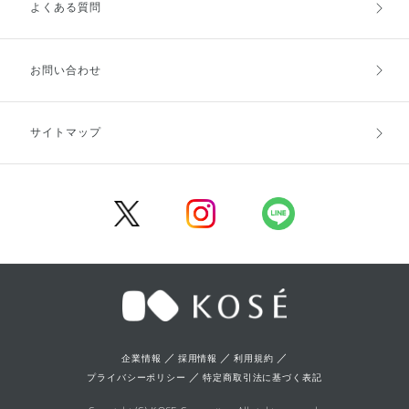
よくある質問
ご利用ガイドトップ
ご注文方法
お支払方法
送料・配送
お問い合わせ
キャンセル・返品・交換
ポイント・クーポン
サイトマップ
定期お届け便
商品レビュー
会員登録
／
／
／
企業情報
採用情報
利用規約
／
プライバシーポリシー
特定商取引法に基づく表記