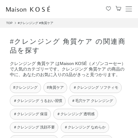
メ
ニ
TOP
#クレンジング
#角質ケア
ュ
ー
を
#クレンジング 角質ケア の関連商
開
品を探す
閉
す
クレンジング 角質ケア はMaison KOSÉ（メゾンコーセー）
る
で人気のカテゴリーです。クレンジング 角質ケア の商品の
中に、あなたのお気に入りの1品がきっと見つかります。
#クレンジング
#角質ケア
＃クレンジング ソフティモ
＃クレンジング うるおい習慣
＃毛穴ケア クレンジング
＃クレンジング 保湿
＃クレンジング 透明感
＃クレンジング 洗顔不要
＃クレンジング なめらか