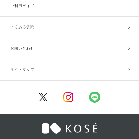
ご利用ガイド
よくある質問
ご利用ガイドトップ
ご注文方法
お支払方法
送料・配送
お問い合わせ
キャンセル・返品・交換
ポイント・クーポン
サイトマップ
定期お届け便
商品レビュー
会員登録