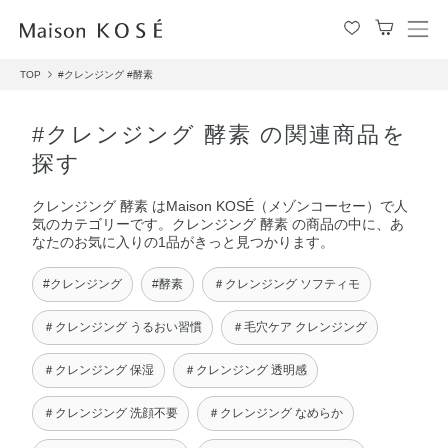
メ
ニ
TOP
#クレンジング
#酵素
ュ
ー
を
#クレンジング 酵素 の関連商品を
開
探す
閉
す
クレンジング 酵素 はMaison KOSÉ（メゾンコーセー）で人
る
気のカテゴリーです。クレンジング 酵素 の商品の中に、あ
なたのお気に入りの1品がきっと見つかります。
#クレンジング
#酵素
＃クレンジング ソフティモ
＃クレンジング うるおい習慣
＃毛穴ケア クレンジング
＃クレンジング 保湿
＃クレンジング 透明感
＃クレンジング 洗顔不要
＃クレンジング なめらか