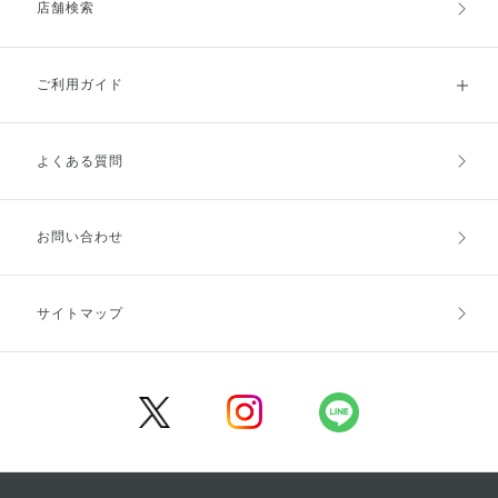
店舗検索
ご利用ガイド
よくある質問
ご利用ガイドトップ
ご注文方法
お支払方法
送料・配送
お問い合わせ
キャンセル・返品・交換
ポイント・クーポン
サイトマップ
定期お届け便
商品レビュー
会員登録