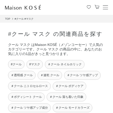
メ
ニ
TOP
#クール
#マスク
ュ
ー
を
#クール マスク の関連商品を探す
開
閉
クール マスク はMaison KOSÉ（メゾンコーセー）で人気の
す
カテゴリーです。クール マスク の商品の中に、あなたのお
る
気に入りの1品がきっと見つかります。
#クール
#マスク
＃クール ネイルホリック
＃透明感 クール
＃速乾 クール
＃クール ツヤ感アップ
＃クール ニトロセルロース
＃クール ボディケア
＃ボディシート クール
＃クール 落ち着いた印象
＃クール ツヤ感アップ成分
＃クール モードカラーズ