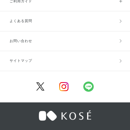
ご利用ガイド
よくある質問
ご利用ガイドトップ
ご注文方法
お支払方法
送料・配送
お問い合わせ
キャンセル・返品・交換
ポイント・クーポン
サイトマップ
定期お届け便
商品レビュー
会員登録