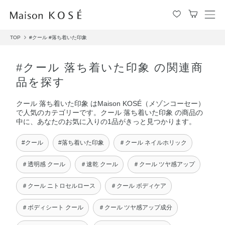
メ
ニ
TOP
#クール
#落ち着いた印象
ュ
ー
を
#クール 落ち着いた印象 の関連商
開
品を探す
閉
す
クール 落ち着いた印象 はMaison KOSÉ（メゾンコーセー）
る
で人気のカテゴリーです。クール 落ち着いた印象 の商品の
中に、あなたのお気に入りの1品がきっと見つかります。
#クール
#落ち着いた印象
＃クール ネイルホリック
＃透明感 クール
＃速乾 クール
＃クール ツヤ感アップ
＃クール ニトロセルロース
＃クール ボディケア
＃ボディシート クール
＃クール ツヤ感アップ成分