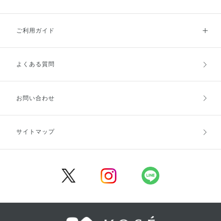
ご利用ガイド
よくある質問
ご利用ガイドトップ
ご注文方法
お支払方法
送料・配送
お問い合わせ
キャンセル・返品・交換
ポイント・クーポン
サイトマップ
定期お届け便
商品レビュー
会員登録