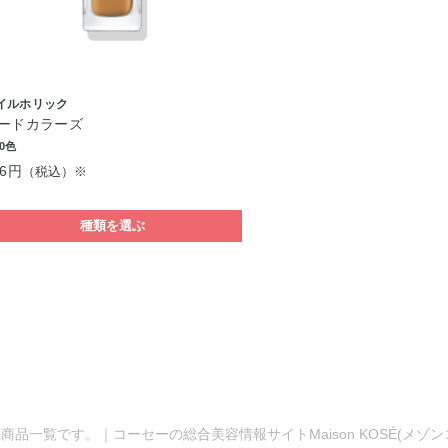
イルホリック
ードカラーズ
0色
96円
（税込）※
種類を選ぶ
商品一覧です。｜コーセーの総合美容情報サイトMaison KOSÉ(メゾ