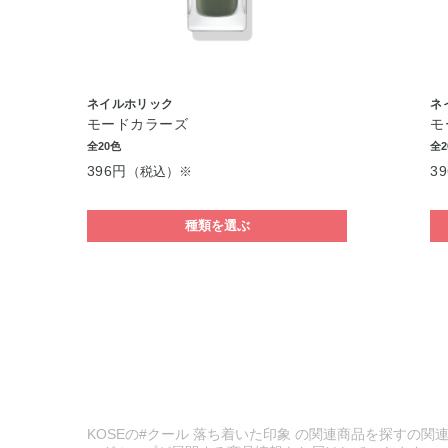
ネイルホリック
ネ
モードカラーズ
モ
全20色
全2
396円
3
（税込）※
種類を選ぶ
KOSEの#クール 落ち着いた印象 の関連商品を探すの関連