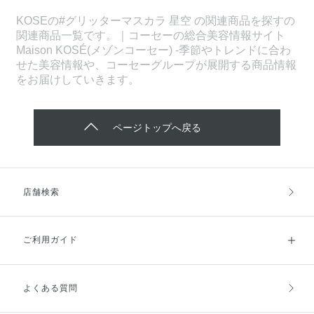
KOSEの#グリッターマスカラ 星空 の関連商品を探すの
関連商品一覧です。｜コーセーの総合美容情報サイト
Maison KOSÉ(メゾンコーセー) -季節やトレンドに合わ
せた美容情報や、コーセーグループが展開する商品情報
をお届けしていきます。
ページトップへ戻る
店舗検索
ご利用ガイド
よくある質問
ご利用ガイドトップ
ご注文方法