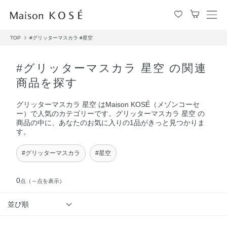
メ
ニ
TOP
#グリッターマスカラ
#星空
ュ
ー
を
#グリッターマスカラ 星空 の関連
開
商品を探す
閉
す
グリッターマスカラ 星空 はMaison KOSÉ（メゾンコーセ
る
ー）で人気のカテゴリーです。グリッターマスカラ 星空 の
商品の中に、あなたのお気に入りの1品がきっと見つかりま
す。
#グリッターマスカラ
#星空
0
点
（～点を表示）
並び順