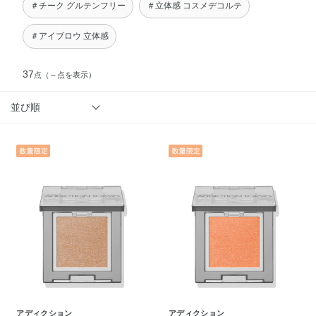
＃チーク グルテンフリー
＃立体感 コスメデコルテ
＃アイブロウ 立体感
37
点
（～点を表示）
並び順
アディクション
アディクション