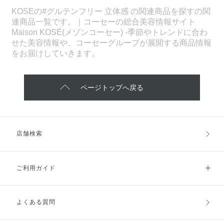
KOSEの#グルテンフリー 立体感 の関連商品を探すの関
連商品一覧です。｜コーセーの総合美容情報サイト
Maison KOSÉ(メゾンコーセー) -季節やトレンドに合わ
せた美容情報や、コーセーグループが展開する商品情報
をお届けしていきます。
ページトップへ戻る
店舗検索
ご利用ガイド
よくある質問
ご利用ガイドトップ
ご注文方法