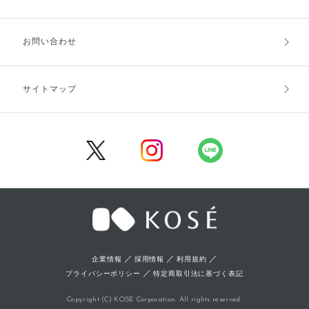
お支払方法
送料・配送
お問い合わせ
キャンセル・返品・交換
ポイント・クーポン
サイトマップ
定期お届け便
商品レビュー
会員登録
／
／
／
企業情報
採用情報
利用規約
／
プライバシーポリシー
特定商取引法に基づく表記
Copyright (C) KOSE Corporation. All rights reserved.