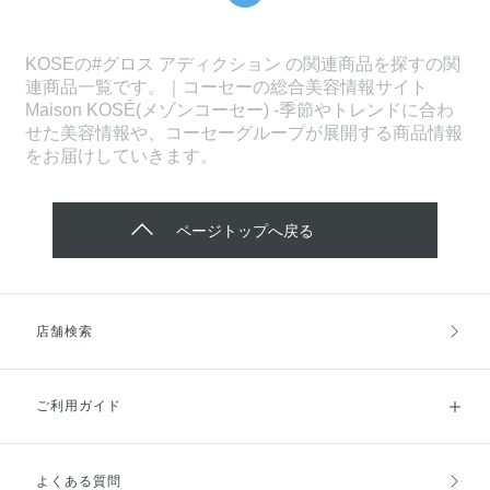
KOSEの#グロス アディクション の関連商品を探すの関
連商品一覧です。｜コーセーの総合美容情報サイト
Maison KOSÉ(メゾンコーセー) -季節やトレンドに合わ
せた美容情報や、コーセーグループが展開する商品情報
をお届けしていきます。
ページトップへ戻る
店舗検索
ご利用ガイド
よくある質問
ご利用ガイドトップ
ご注文方法