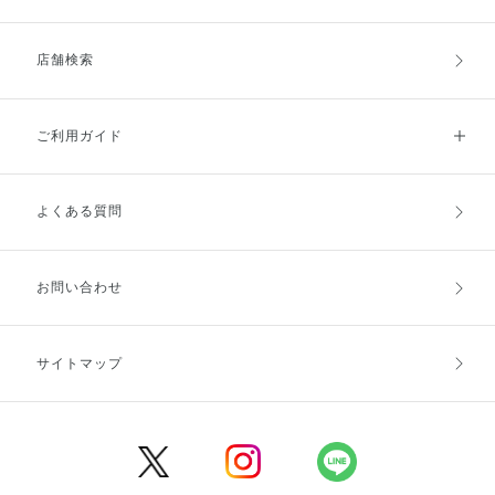
店舗検索
ご利用ガイド
よくある質問
ご利用ガイドトップ
ご注文方法
お支払方法
送料・配送
お問い合わせ
キャンセル・返品・交換
ポイント・クーポン
サイトマップ
定期お届け便
商品レビュー