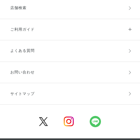
店舗検索
ご利用ガイド
よくある質問
ご利用ガイドトップ
ご注文方法
お支払方法
送料・配送
お問い合わせ
キャンセル・返品・交換
ポイント・クーポン
サイトマップ
定期お届け便
商品レビュー
会員登録