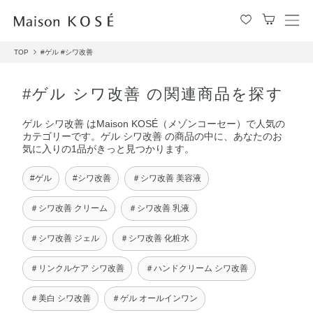
メ
ニ
TOP
#ゲル
#シワ改善
ュ
ー
を
#ゲル シワ改善 の関連商品を探す
開
閉
ゲル シワ改善 はMaison KOSÉ（メゾンコーセー）で人気の
す
カテゴリーです。ゲル シワ改善 の商品の中に、あなたのお
る
気に入りの1品がきっと見つかります。
#ゲル
#シワ改善
＃シワ改善 美容液
＃シワ改善 クリーム
＃シワ改善 乳液
＃シワ改善 ジェル
＃シワ改善 化粧水
＃リンクルケア シワ改善
＃ハンドクリーム シワ改善
＃美白 シワ改善
＃ゲル オールインワン