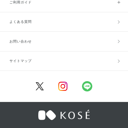
ご利用ガイド
よくある質問
ご利用ガイドトップ
ご注文方法
お支払方法
送料・配送
お問い合わせ
キャンセル・返品・交換
ポイント・クーポン
サイトマップ
定期お届け便
商品レビュー
会員登録