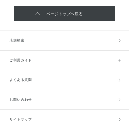
ページトップへ戻る
店舗検索
ご利用ガイド
よくある質問
ご利用ガイドトップ
ご注文方法
お支払方法
送料・配送
お問い合わせ
キャンセル・返品・交換
ポイント・クーポン
サイトマップ