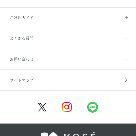
ご利用ガイド
よくある質問
ご利用ガイドトップ
ご注文方法
お支払方法
送料・配送
お問い合わせ
キャンセル・返品・交換
ポイント・クーポン
サイトマップ
定期お届け便
商品レビュー
会員登録