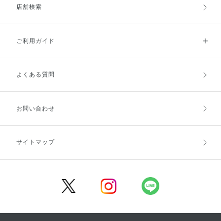
店舗検索
ご利用ガイド
よくある質問
ご利用ガイドトップ
ご注文方法
お支払方法
送料・配送
お問い合わせ
キャンセル・返品・交換
ポイント・クーポン
サイトマップ
定期お届け便
商品レビュー
会員登録