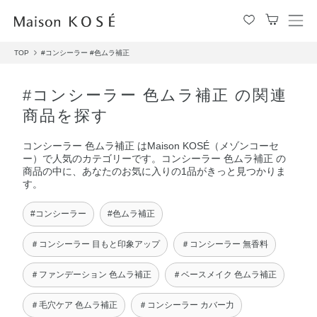
メ
ニ
TOP
#コンシーラー
#色ムラ補正
ュ
ー
を
#コンシーラー 色ムラ補正 の関連
開
商品を探す
閉
す
コンシーラー 色ムラ補正 はMaison KOSÉ（メゾンコーセ
る
ー）で人気のカテゴリーです。コンシーラー 色ムラ補正 の
商品の中に、あなたのお気に入りの1品がきっと見つかりま
す。
#コンシーラー
#色ムラ補正
＃コンシーラー 目もと印象アップ
＃コンシーラー 無香料
＃ファンデーション 色ムラ補正
＃ベースメイク 色ムラ補正
＃毛穴ケア 色ムラ補正
＃コンシーラー カバー力