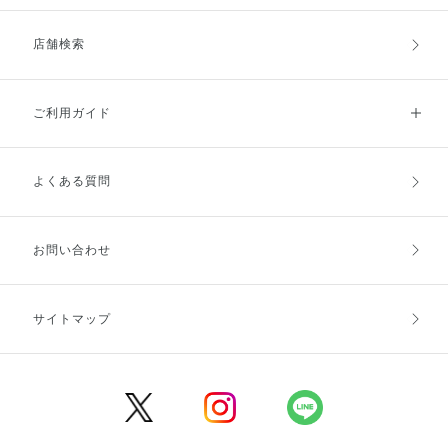
店舗検索
ご利用ガイド
よくある質問
ご利用ガイドトップ
ご注文方法
お支払方法
送料・配送
お問い合わせ
キャンセル・返品・交換
ポイント・クーポン
サイトマップ
定期お届け便
商品レビュー