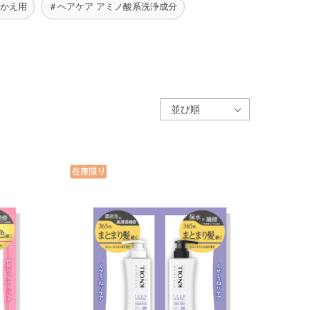
めかえ用
＃ヘアケア アミノ酸系洗浄成分