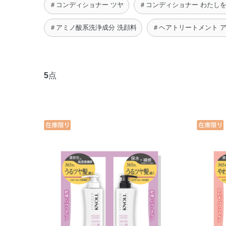
＃コンディショナー ツヤ
＃コンディショナー わたし
＃アミノ酸系洗浄成分 洗顔料
＃ヘアトリートメント 
5
点