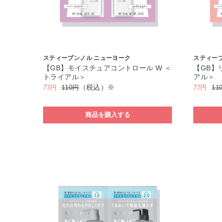
スティーブンノル ニューヨーク
スティー
【GB】モイスチュアコントロール W ＜
【GB】
トライアル＞
アル＞
（税込）※
77円
110円
77円
11
商品を購入する