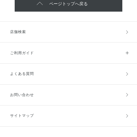
ページトップへ戻る
店舗検索
ご利用ガイド
よくある質問
ご利用ガイドトップ
ご注文方法
お支払方法
送料・配送
お問い合わせ
キャンセル・返品・交換
ポイント・クーポン
サイトマップ
定期お届け便
商品レビュー