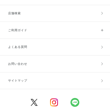
店舗検索
ご利用ガイド
よくある質問
ご利用ガイドトップ
ご注文方法
お支払方法
送料・配送
お問い合わせ
キャンセル・返品・交換
ポイント・クーポン
サイトマップ
定期お届け便
商品レビュー