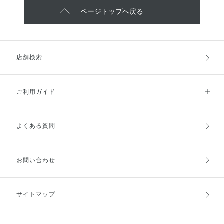
ページトップへ戻る
店舗検索
ご利用ガイド
よくある質問
ご利用ガイドトップ
ご注文方法
お支払方法
送料・配送
お問い合わせ
キャンセル・返品・交換
ポイント・クーポン
サイトマップ