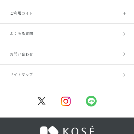
ご利用ガイド
よくある質問
ご利用ガイドトップ
ご注文方法
お支払方法
送料・配送
お問い合わせ
キャンセル・返品・交換
ポイント・クーポン
サイトマップ
定期お届け便
商品レビュー
会員登録