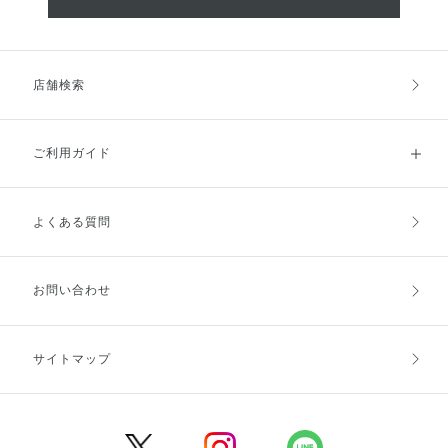
店舗検索
ご利用ガイド
よくある質問
ご利用ガイドトップ
ご注文方法
お支払方法
送料・配送
お問い合わせ
キャンセル・返品・交換
ポイント・クーポン
サイトマップ
定期お届け便
商品レビュー