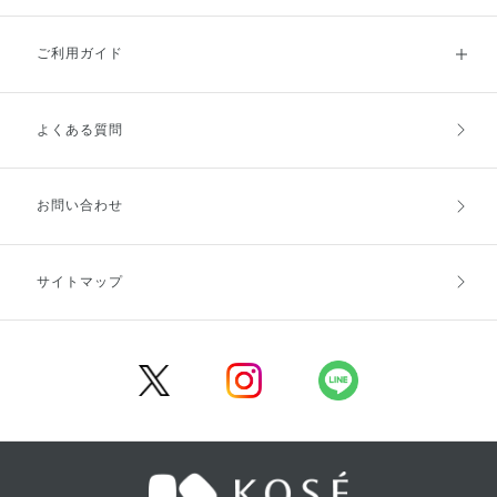
ご利用ガイド
よくある質問
ご利用ガイドトップ
ご注文方法
お支払方法
送料・配送
お問い合わせ
キャンセル・返品・交換
ポイント・クーポン
サイトマップ
定期お届け便
商品レビュー
会員登録