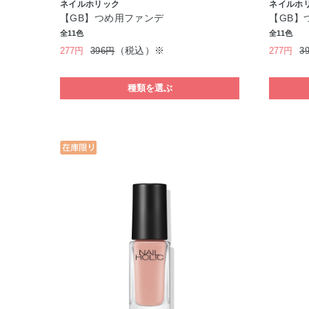
ネイルホリック
ネイルホ
【GB】つめ用ファンデ
【GB】
全11色
全11色
（税込）※
277円
396円
277円
3
種類を選ぶ