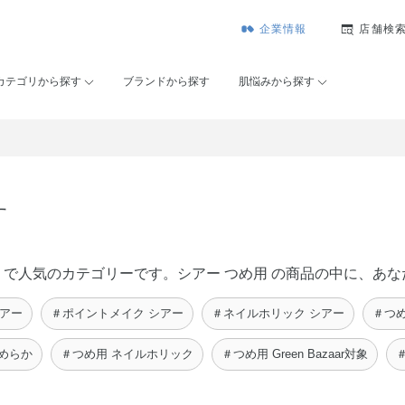
企業情報
店舗検
カテゴリから探す
ブランドから探す
肌悩みから探す
す
ーセー）で人気のカテゴリーです。シアー つめ用 の商品の中に、
シアー
＃ポイントメイク シアー
＃ネイルホリック シアー
＃つめ
めらか
＃つめ用 ネイルホリック
＃つめ用 Green Bazaar対象