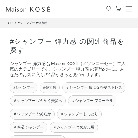
メ
ニ
TOP
#シャンプー
#弾力感
ュ
ー
を
#シャンプー 弾力感 の関連商品を
開
探す
閉
す
シャンプー 弾力感 はMaison KOSÉ（メゾンコーセー）で人
る
気のカテゴリーです。シャンプー 弾力感 の商品の中に、あ
なたのお気に入りの1品がきっと見つかります。
#シャンプー
#弾力感
＃シャンプー 気になる髪ストレス
＃シャンプー ツヤめく美髪へ
＃シャンプー フローラル
＃シャンプー なめらか
＃シャンプー しっとり
＃保湿 シャンプー
＃シャンプー つめかえ用