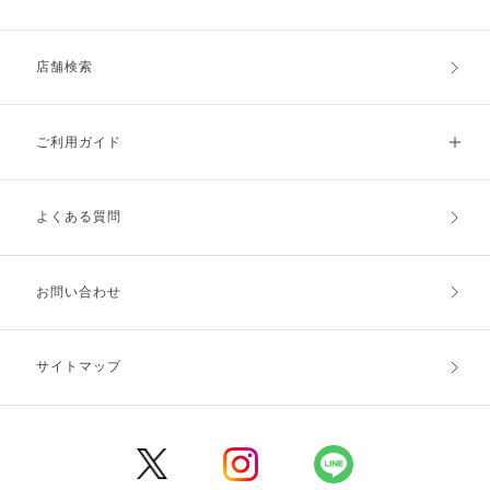
店舗検索
ご利用ガイド
よくある質問
ご利用ガイドトップ
ご注文方法
お支払方法
送料・配送
お問い合わせ
キャンセル・返品・交換
ポイント・クーポン
サイトマップ
定期お届け便
商品レビュー