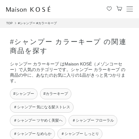
メ
ニ
TOP
#シャンプー
#カラーキープ
ュ
ー
を
#シャンプー カラーキープ の関連
開
商品を探す
閉
す
シャンプー カラーキープ はMaison KOSÉ（メゾンコーセ
る
ー）で人気のカテゴリーです。シャンプー カラーキープ の
商品の中に、あなたのお気に入りの1品がきっと見つかりま
す。
#シャンプー
#カラーキープ
＃シャンプー 気になる髪ストレス
＃シャンプー ツヤめく美髪へ
＃シャンプー フローラル
＃シャンプー なめらか
＃シャンプー しっとり