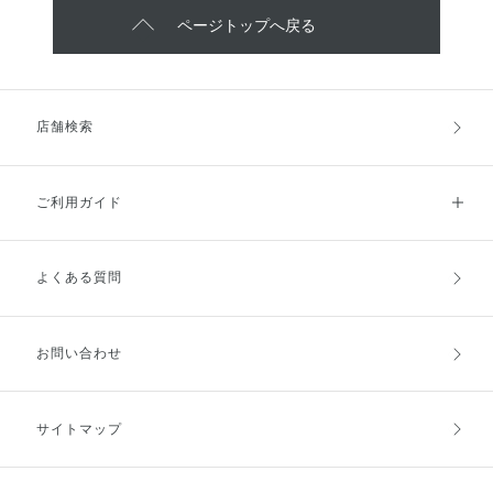
ページトップへ戻る
店舗検索
ご利用ガイド
よくある質問
ご利用ガイドトップ
ご注文方法
お支払方法
送料・配送
お問い合わせ
キャンセル・返品・交換
ポイント・クーポン
サイトマップ