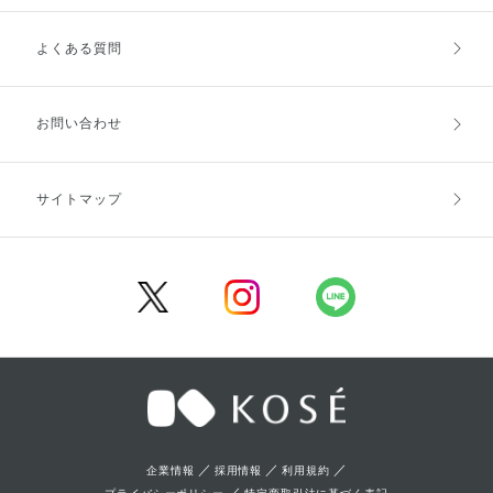
よくある質問
ご利用ガイドトップ
ご注文方法
お支払方法
送料・配送
お問い合わせ
キャンセル・返品・交換
ポイント・クーポン
サイトマップ
定期お届け便
商品レビュー
会員登録
／
／
／
企業情報
採用情報
利用規約