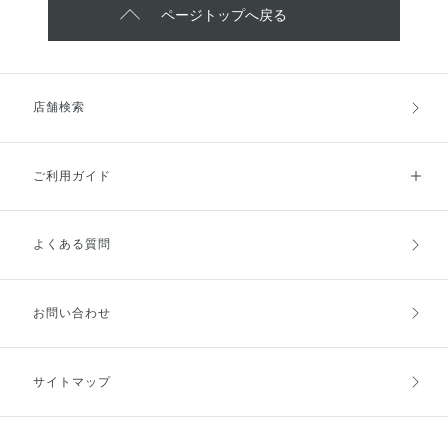
ページトップへ戻る
店舗検索
ご利用ガイド
よくある質問
ご利用ガイドトップ
ご注文方法
お支払方法
送料・配送
お問い合わせ
キャンセル・返品・交換
ポイント・クーポン
サイトマップ