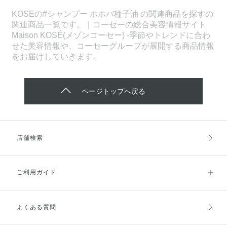
KOSEの#シャンプー ホホバ種子油 の関連商品を探すの
関連商品一覧です。｜コーセーの総合美容情報サイト
Maison KOSÉ(メゾンコーセー) -季節やトレンドに合わ
せた美容情報や、コーセーグループが展開する商品情報
をお届けしていきます。
ページトップへ戻る
店舗検索
ご利用ガイド
よくある質問
ご利用ガイドトップ
ご注文方法