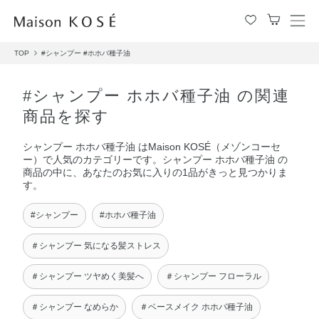
メ
ニ
TOP
#シャンプー
#ホホバ種子油
ュ
ー
を
#シャンプー ホホバ種子油 の関連
開
商品を探す
閉
す
シャンプー ホホバ種子油 はMaison KOSÉ（メゾンコーセ
る
ー）で人気のカテゴリーです。シャンプー ホホバ種子油 の
商品の中に、あなたのお気に入りの1品がきっと見つかりま
す。
#シャンプー
#ホホバ種子油
＃シャンプー 気になる髪ストレス
＃シャンプー ツヤめく美髪へ
＃シャンプー フローラル
＃シャンプー なめらか
＃ベースメイク ホホバ種子油