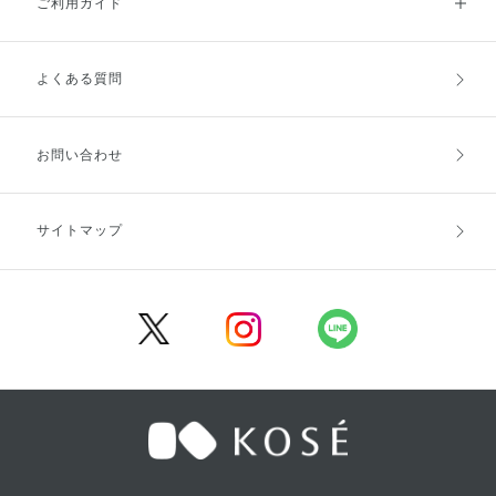
ご利用ガイド
よくある質問
ご利用ガイドトップ
ご注文方法
お支払方法
送料・配送
お問い合わせ
キャンセル・返品・交換
ポイント・クーポン
サイトマップ
定期お届け便
商品レビュー
会員登録