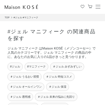
メ
ニ
TOP
#ジェル
#マニフィーク
ュ
ー
を
#ジェル マニフィーク の関連商品
開
を探す
閉
す
ジェル マニフィーク はMaison KOSÉ（メゾンコーセー）で
る
人気のカテゴリーです。ジェル マニフィーク の商品の中
に、あなたのお気に入りの1品がきっと見つかります。
#ジェル
#マニフィーク
＃ジェル みずみずしい
＃ジェル うるおい習慣
＃ジェル 時短コスメ
＃ジェル オールインワン
＃ジェル 保湿
＃ジェル 透明感
＃ジェル 未来の悩みに先回り