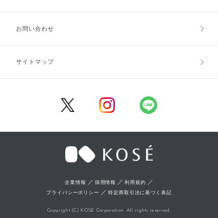
お支払方法
送料・配送
お問い合わせ
キャンセル・返品・交換
ポイント・クーポン
サイトマップ
定期お届け便
商品レビュー
会員登録
／
／
／
企業情報
採用情報
利用規約
／
プライバシーポリシー
特定商取引法に基づく表記
Copyright (C) KOSE Corporation. All rights reserved.