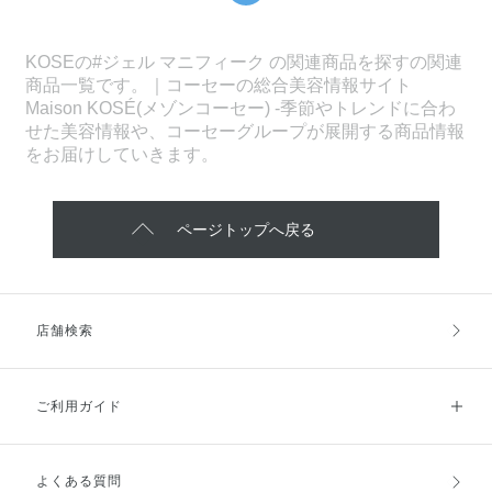
KOSEの#ジェル マニフィーク の関連商品を探すの関連
商品一覧です。｜コーセーの総合美容情報サイト
Maison KOSÉ(メゾンコーセー) -季節やトレンドに合わ
せた美容情報や、コーセーグループが展開する商品情報
をお届けしていきます。
ページトップへ戻る
店舗検索
ご利用ガイド
よくある質問
ご利用ガイドトップ
ご注文方法