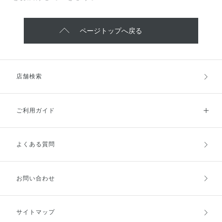
ページトップへ戻る
店舗検索
ご利用ガイド
よくある質問
ご利用ガイドトップ
ご注文方法
お支払方法
送料・配送
お問い合わせ
キャンセル・返品・交換
ポイント・クーポン
サイトマップ