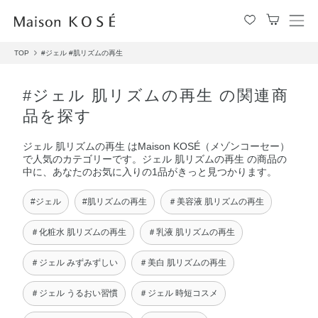
メ
ニ
TOP
#ジェル
#肌リズムの再生
ュ
ー
を
#ジェル 肌リズムの再生 の関連商
開
品を探す
閉
す
ジェル 肌リズムの再生 はMaison KOSÉ（メゾンコーセー）
る
で人気のカテゴリーです。ジェル 肌リズムの再生 の商品の
中に、あなたのお気に入りの1品がきっと見つかります。
#ジェル
#肌リズムの再生
＃美容液 肌リズムの再生
＃化粧水 肌リズムの再生
＃乳液 肌リズムの再生
＃ジェル みずみずしい
＃美白 肌リズムの再生
＃ジェル うるおい習慣
＃ジェル 時短コスメ