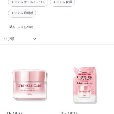
＃ジェル オールインワン
＃ジェル 保湿
＃ジェル 透明感
18
点
（～点を表示）
並び順
グレイスワン
グレイスワン