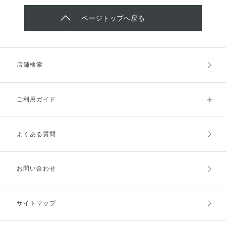
ページトップへ戻る
店舗検索
ご利用ガイド
よくある質問
ご利用ガイドトップ
ご注文方法
お支払方法
送料・配送
お問い合わせ
キャンセル・返品・交換
ポイント・クーポン
サイトマップ