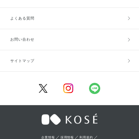
よくある質問
ご利用ガイドトップ
ご注文方法
お支払方法
送料・配送
お問い合わせ
キャンセル・返品・交換
ポイント・クーポン
サイトマップ
定期お届け便
商品レビュー
会員登録
／
／
／
企業情報
採用情報
利用規約