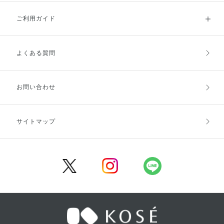
ご利用ガイド
よくある質問
ご利用ガイドトップ
ご注文方法
お支払方法
送料・配送
お問い合わせ
キャンセル・返品・交換
ポイント・クーポン
サイトマップ
定期お届け便
商品レビュー
会員登録