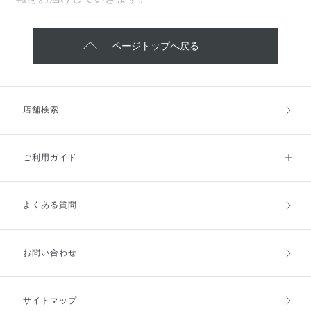
ページトップへ戻る
店舗検索
ご利用ガイド
よくある質問
ご利用ガイドトップ
ご注文方法
お支払方法
送料・配送
お問い合わせ
キャンセル・返品・交換
ポイント・クーポン
サイトマップ