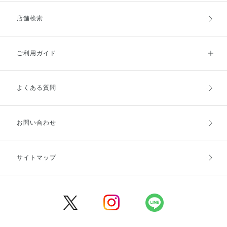
店舗検索
ご利用ガイド
よくある質問
ご利用ガイドトップ
ご注文方法
お支払方法
送料・配送
お問い合わせ
キャンセル・返品・交換
ポイント・クーポン
サイトマップ
定期お届け便
商品レビュー
会員登録