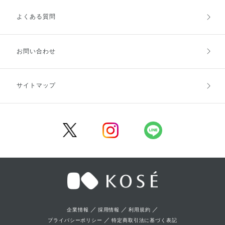
よくある質問
ご利用ガイドトップ
ご注文方法
お支払方法
送料・配送
お問い合わせ
キャンセル・返品・交換
ポイント・クーポン
サイトマップ
定期お届け便
商品レビュー
会員登録
／
／
／
企業情報
採用情報
利用規約
／
プライバシーポリシー
特定商取引法に基づく表記