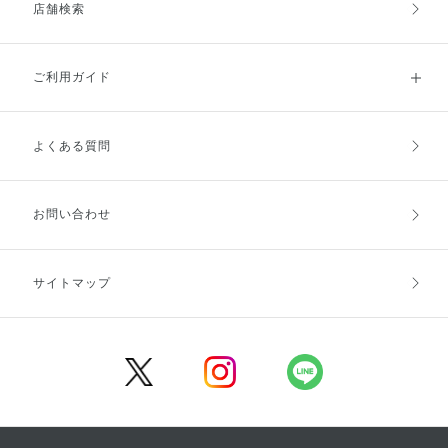
店舗検索
ご利用ガイド
よくある質問
ご利用ガイドトップ
ご注文方法
お支払方法
送料・配送
お問い合わせ
キャンセル・返品・交換
ポイント・クーポン
サイトマップ
定期お届け便
商品レビュー
会員登録