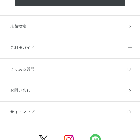
店舗検索
ご利用ガイド
よくある質問
ご利用ガイドトップ
ご注文方法
お支払方法
送料・配送
お問い合わせ
キャンセル・返品・交換
ポイント・クーポン
サイトマップ
定期お届け便
商品レビュー