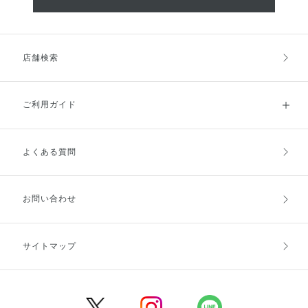
店舗検索
ご利用ガイド
よくある質問
ご利用ガイドトップ
ご注文方法
お支払方法
送料・配送
お問い合わせ
キャンセル・返品・交換
ポイント・クーポン
サイトマップ
定期お届け便
商品レビュー